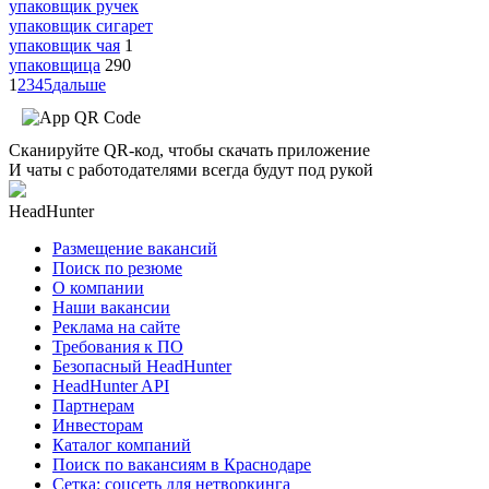
упаковщик ручек
упаковщик сигарет
упаковщик чая
1
упаковщица
290
1
2
3
4
5
дальше
Сканируйте QR-код, чтобы скачать приложение
И чаты с работодателями всегда будут под рукой
HeadHunter
Размещение вакансий
Поиск по резюме
О компании
Наши вакансии
Реклама на сайте
Требования к ПО
Безопасный HeadHunter
HeadHunter API
Партнерам
Инвесторам
Каталог компаний
Поиск по вакансиям в Краснодаре
Сетка: соцсеть для нетворкинга