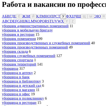
Работа и вакансии по професс
А
Б
В
Г
Д
Е
Ж
З
И
К
Л
М
Н
О
П
Р
С
Т
Ф
Х
Ц
Ч
Ш
Э
Ю
Ё
Й
У
Щ
Ы
Я
A
B
C
D
E
F
G
H
I
J
K
L
M
N
O
P
Q
R
S
T
U
V
W
X
Y
Z
уборщик административных помещений
11
уборщик в мобильную бригаду
уборщик в ресторан
15
уборщик помещения
199
уборщик производственных и служебных помещений
40
уборщик производственных помещений
49
уборщик склада
6
уборщик служебных помещений
127
уборщик спортзала
1
уборщик территорий
141
уборщица
317
уборщица в аптеку
2
уборщица в банк
уборщица в библиотеку
3
уборщица в детский сад
6
уборщица в магазин
11
уборщица в офис
19
уборщица в поликлинику
6
уборщица в ресторан
15