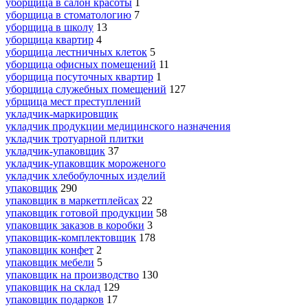
уборщица в салон красоты
1
уборщица в стоматологию
7
уборщица в школу
13
уборщица квартир
4
уборщица лестничных клеток
5
уборщица офисных помещений
11
уборщица посуточных квартир
1
уборщица служебных помещений
127
убрщица мест преступлений
укладчик-маркировщик
укладчик продукции медицинского назначения
укладчик тротуарной плитки
укладчик-упаковщик
37
укладчик-упаковщик мороженого
укладчик хлебобулочных изделий
упаковщик
290
упаковщик в маркетплейсах
22
упаковщик готовой продукции
58
упаковщик заказов в коробки
3
упаковщик-комплектовщик
178
упаковщик конфет
2
упаковщик мебели
5
упаковщик на производство
130
упаковщик на склад
129
упаковщик подарков
17