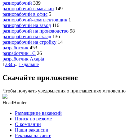
разнорабочий
339
разнорабочий в магазин
149
разнорабочий в офис
5
разнорабочий-комплектовщик
1
разнорабочий на завод
116
разнорабочий на производство
98
разнорабочий на склад
136
разнорабочий на стройку
14
разработчик
453
разработчик 1C
26
разработчик Axapta
1
2
3
4
5
...
17
дальше
Скачайте приложение
Чтобы получать уведомления о приглашениях мгновенно
HeadHunter
Размещение вакансий
Поиск по резюме
О компании
Наши вакансии
Реклама на сайте