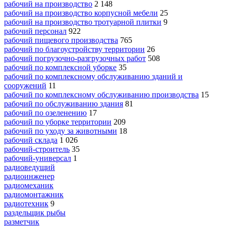
рабочий на производство
2 148
рабочий на производство корпусной мебели
25
рабочий на производство тротуарной плитки
9
рабочий персонал
922
рабочий пищевого производства
765
рабочий по благоустройству территории
26
рабочий погрузочно-разгрузочных работ
508
рабочий по комплексной уборке
35
рабочий по комплексному обслуживанию зданий и
сооружений
11
рабочий по комплексному обслуживанию производства
15
рабочий по обслуживанию здания
81
рабочий по озеленению
17
рабочий по уборке территории
209
рабочий по уходу за животными
18
рабочий склада
1 026
рабочий-строитель
35
рабочий-универсал
1
радиоведущий
радиоинженер
радиомеханик
радиомонтажник
радиотехник
9
раздельщик рыбы
разметчик