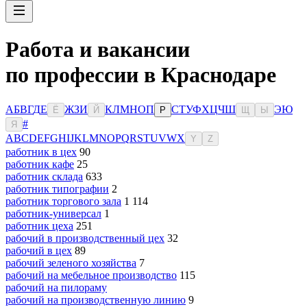
Работа и вакансии
по профессии в Краснодаре
А
Б
В
Г
Д
Е
Ж
З
И
К
Л
М
Н
О
П
С
Т
У
Ф
Х
Ц
Ч
Ш
Э
Ю
Ё
Й
Р
Щ
Ы
#
Я
A
B
C
D
E
F
G
H
I
J
K
L
M
N
O
P
Q
R
S
T
U
V
W
X
Y
Z
работник в цех
90
работник кафе
25
работник склада
633
работник типографии
2
работник торгового зала
1 114
работник-универсал
1
работник цеха
251
рабочий в производственный цех
32
рабочий в цех
89
рабочий зеленого хозяйства
7
рабочий на мебельное производство
115
рабочий на пилораму
рабочий на производственную линию
9