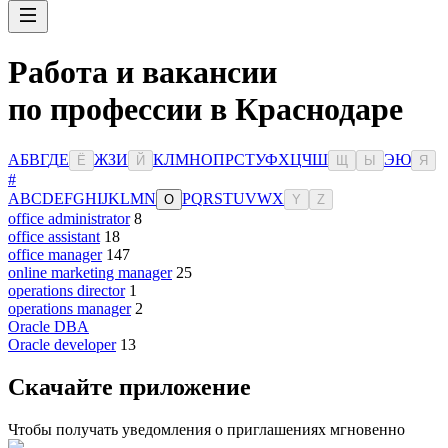
Работа и вакансии
по профессии в Краснодаре
А
Б
В
Г
Д
Е
Ж
З
И
К
Л
М
Н
О
П
Р
С
Т
У
Ф
Х
Ц
Ч
Ш
Э
Ю
Ё
Й
Щ
Ы
Я
#
A
B
C
D
E
F
G
H
I
J
K
L
M
N
P
Q
R
S
T
U
V
W
X
O
Y
Z
office administrator
8
office assistant
18
office manager
147
online marketing manager
25
operations director
1
operations manager
2
Oracle DBA
Oracle developer
13
Скачайте приложение
Чтобы получать уведомления о приглашениях мгновенно