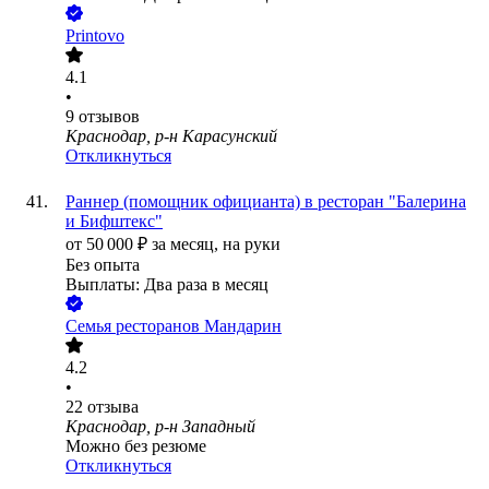
Printovo
4.1
•
9
отзывов
Краснодар, р-н Карасунский
Откликнуться
Раннер (помощник официанта) в ресторан "Балерина
и Бифштекс"
от
50 000
₽
за месяц,
на руки
Без опыта
Выплаты: Два раза в месяц
Семья ресторанов Мандарин
4.2
•
22
отзыва
Краснодар, р-н Западный
Можно без резюме
Откликнуться