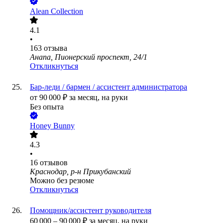
Alean Collection
4.1
•
163
отзыва
Анапа, Пионерский проспект, 24/1
Откликнуться
Бар-леди / бармен / ассистент администратора
от
90 000
₽
за месяц,
на руки
Без опыта
Honey Bunny
4.3
•
16
отзывов
Краснодар, р-н Прикубанский
Можно без резюме
Откликнуться
Помощник/ассистент руководителя
60 000
–
90 000
₽
за месяц,
на руки