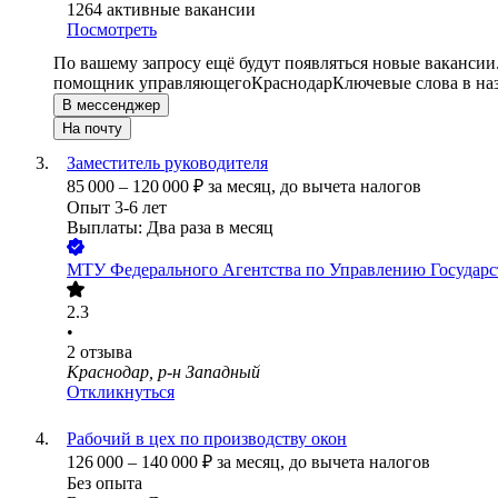
1264
активные вакансии
Посмотреть
По вашему запросу ещё будут появляться новые вакансии
помощник управляющего
Краснодар
Ключевые слова в на
В мессенджер
На почту
Заместитель руководителя
85 000
–
120 000
₽
за месяц,
до вычета налогов
Опыт 3-6 лет
Выплаты: Два раза в месяц
МТУ Федерального Агентства по Управлению Государс
2.3
•
2
отзыва
Краснодар, р-н Западный
Откликнуться
Рабочий в цех по производству окон
126 000
–
140 000
₽
за месяц,
до вычета налогов
Без опыта