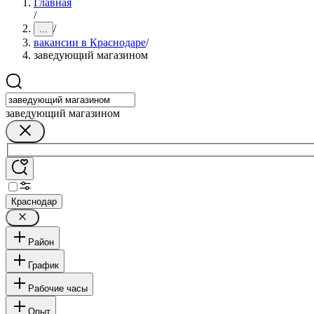
Главная
/
/
...
вакансии в Краснодаре
/
заведующий магазином
заведующий магазином
Краснодар
Район
График
Рабочие часы
Опыт