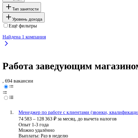
Тип занятости
Уровень дохода
Ещё фильтры
Найдена
1
компания
Работа заведующим магазино
, 694 вакансии
Менеджер по работе с клиентами (звонки, квалификаци
74 583
–
128 363
₽
за месяц,
до вычета налогов
Опыт 1-3 года
Можно удалённо
Выплаты: Раз в неделю