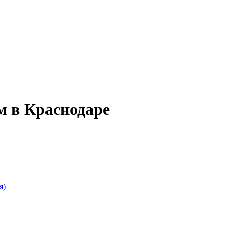
м в Краснодаре
я)