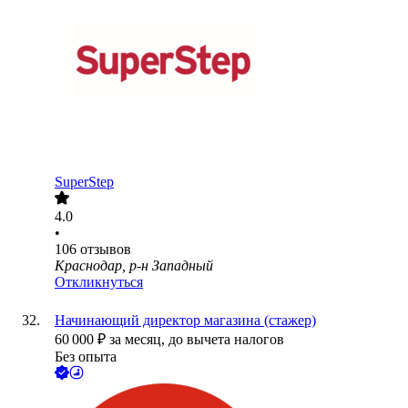
SuperStep
4.0
•
106
отзывов
Краснодар, р-н Западный
Откликнуться
Начинающий директор магазина (стажер)
60 000
₽
за месяц,
до вычета налогов
Без опыта