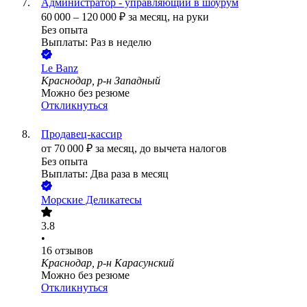
Администратор - управляющий в шоурум
60 000
–
120 000
₽
за месяц,
на руки
Без опыта
Выплаты: Раз в неделю
Le Banz
Краснодар, р-н Западный
Можно без резюме
Откликнуться
Продавец-кассир
от
70 000
₽
за месяц,
до вычета налогов
Без опыта
Выплаты: Два раза в месяц
Морские Деликатесы
3.8
•
16
отзывов
Краснодар, р-н Карасунский
Можно без резюме
Откликнуться