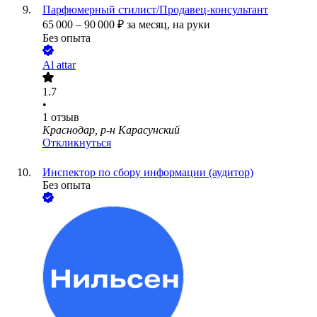
Парфюмерный стилист/Продавец-консультант
65 000
–
90 000
₽
за месяц,
на руки
Без опыта
Al attar
1.7
•
1
отзыв
Краснодар, р-н Карасунский
Откликнуться
Инспектор по сбору информации (аудитор)
Без опыта