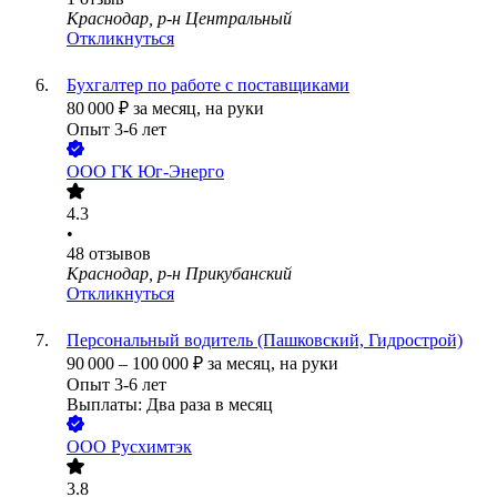
Краснодар, р-н Центральный
Откликнуться
Бухгалтер по работе с поставщиками
80 000
₽
за месяц,
на руки
Опыт 3-6 лет
ООО
ГК Юг-Энерго
4.3
•
48
отзывов
Краснодар, р-н Прикубанский
Откликнуться
Персональный водитель (Пашковский, Гидрострой)
90 000
–
100 000
₽
за месяц,
на руки
Опыт 3-6 лет
Выплаты: Два раза в месяц
ООО
Русхимтэк
3.8