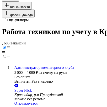
Тип занятости
Уровень дохода
Ещё фильтры
Работа техником по учету в К
, 688 вакансий
Администратор компьтерного клуба
2 000
–
4 000
₽
за смену,
на руки
Без опыта
Выплаты: Раз в неделю
Super Flick
Краснодар, р-н Прикубанский
Можно без резюме
Откликнуться