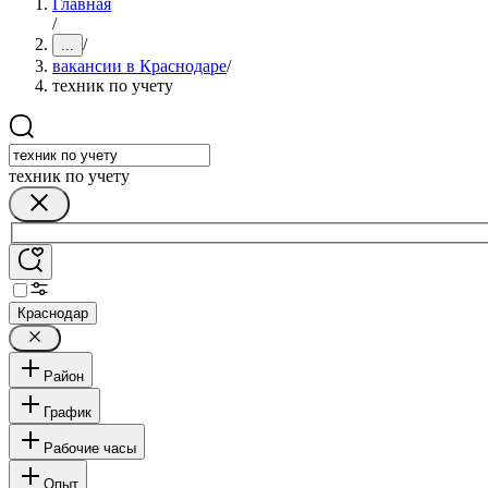
Главная
/
/
...
вакансии в Краснодаре
/
техник по учету
техник по учету
Краснодар
Район
График
Рабочие часы
Опыт