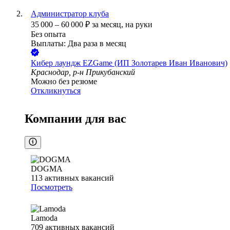
Администратор клуба
35 000
–
60 000
₽
за месяц,
на руки
Без опыта
Выплаты: Два раза в месяц
Кибер лаундж EZGame (ИП Золотарев Иван Иванович)
Краснодар, р-н Прикубанский
Можно без резюме
Откликнуться
Компании для вас
DOGMA
113
активных вакансий
Посмотреть
Lamoda
709
активных вакансий