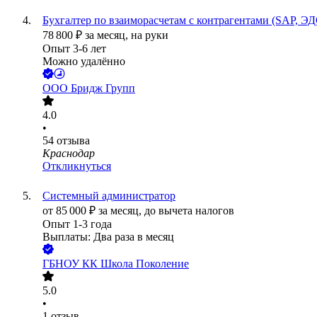
Бухгалтер по взаиморасчетам с контрагентами (SAP, Э
78 800
₽
за месяц,
на руки
Опыт 3-6 лет
Можно удалённо
ООО
Бридж Групп
4.0
•
54
отзыва
Краснодар
Откликнуться
Системный администратор
от
85 000
₽
за месяц,
до вычета налогов
Опыт 1-3 года
Выплаты: Два раза в месяц
ГБНОУ КК Школа Поколение
5.0
•
1
отзыв