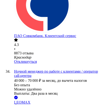
ПАО
Совкомбанк. Клиентский сервис
4.3
•
8873
отзыва
Краснодар
Откликнуться
Ночной менеджер по работе с клиентами / оператор
call-центра
40 000
–
70 000
₽
за месяц,
до вычета налогов
Без опыта
Можно удалённо
Выплаты: Два раза в месяц
LEOMAX