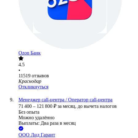
Ozon Банк
4.5
•
11519
отзывов
Краснодар
Откликнуться
Менеджер call-центра / Оператор call-центра
71 400
–
121 800
₽
за месяц,
до вычета налогов
Без опыта
Можно удалённо
Выплаты: Два раза в месяц
ООО
Лид Гарант