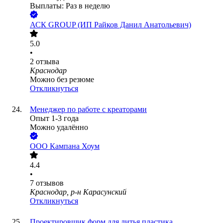
Выплаты: Раз в неделю
АСК GROUP (ИП Райков Данил Анатольевич)
5.0
•
2
отзыва
Краснодар
Можно без резюме
Откликнуться
Менеджер по работе с креаторами
Опыт 1-3 года
Можно удалённо
ООО
Кампана Хоум
4.4
•
7
отзывов
Краснодар, р-н Карасунский
Откликнуться
Проектировщик форм для литья пластика