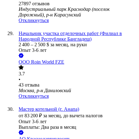
27897
отзывов
Индустриальный парк Краснодар (поселок
Дорожный), р-н Карасунский
Откликнуться
Начальник участка отделочных работ (Филиал в
Народной Республике Бангладеш)
2 400
–
2 500
$
за месяц,
на руки
Опыт 3-6 лет
ООО
Roin World FZE
3.7
•
43
отзыва
Москва, р-н Даниловский
Откликнуться
Мастер котельной (г. Анапа)
от
83 200
₽
за месяц,
до вычета налогов
Опыт 3-6 лет
Выплаты: Два раза в месяц
АО
Краснодартеплосеть