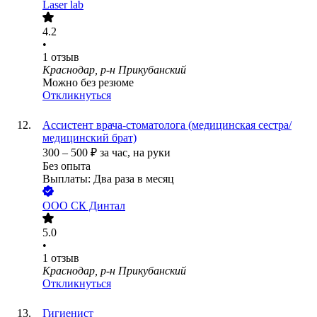
Laser lab
4.2
•
1
отзыв
Краснодар, р-н Прикубанский
Можно без резюме
Откликнуться
Ассистент врача-стоматолога (медицинская сестра/
медицинский брат)
300
–
500
₽
за час,
на руки
Без опыта
Выплаты: Два раза в месяц
ООО
СК Динтал
5.0
•
1
отзыв
Краснодар, р-н Прикубанский
Откликнуться
Гигиенист