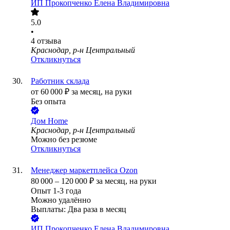
ИП
Прокопченко Елена Владимировна
5.0
•
4
отзыва
Краснодар, р-н Центральный
Откликнуться
Работник склада
от
60 000
₽
за месяц,
на руки
Без опыта
Дом Home
Краснодар, р-н Центральный
Можно без резюме
Откликнуться
Менеджер маркетплейса Ozon
80 000
–
120 000
₽
за месяц,
на руки
Опыт 1-3 года
Можно удалённо
Выплаты: Два раза в месяц
ИП
Прокопченко Елена Владимировна