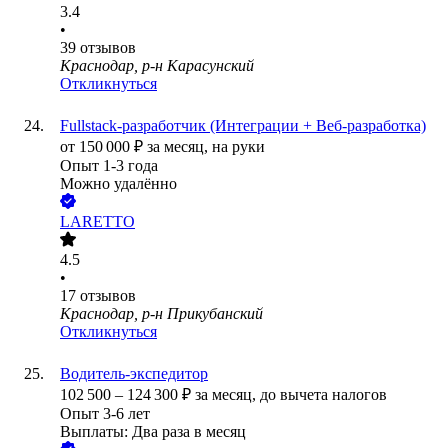
3.4
•
39
отзывов
Краснодар, р-н Карасунский
Откликнуться
Fullstack-разработчик (Интеграции + Веб-разработка)
от
150 000
₽
за месяц,
на руки
Опыт 1-3 года
Можно удалённо
LARETTO
4.5
•
17
отзывов
Краснодар, р-н Прикубанский
Откликнуться
Водитель-экспедитор
102 500
–
124 300
₽
за месяц,
до вычета налогов
Опыт 3-6 лет
Выплаты: Два раза в месяц