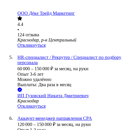
ООО
Дёке Трейд Маркетинг
4.4
•
124
отзыва
Краснодар, р-н Центральный
Откликнуться
HR-специалист / Рекрутер / Специалист по подбору
персонала
60 000
–
150 000
₽
за месяц,
на руки
Опыт 3-6 лет
Можно удалённо
Выплаты: Два раза в месяц
ИП
Гузовский Никита Дмитриевич
Краснодар
Откликнуться
Аккаунт-менеджер направления CPA
120 000
–
150 000
₽
за месяц,
на руки
Опыт 1-3 года