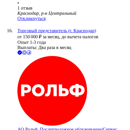
•
1
отзыв
Краснодар, р-н Центральный
Откликнуться
Торговый представитель (г. Краснодар)
от
150 000
₽
за месяц,
до вычета налогов
Опыт 1-3 года
Выплаты: Два раза в месяц
АО
Рольф. Послепродажное облуживание/Сервис