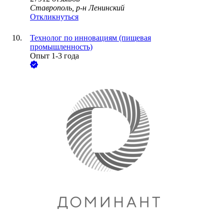
Ставрополь, р-н Ленинский
Откликнуться
Технолог по инновациям (пищевая
промышленность)
Опыт 1-3 года