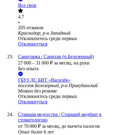
Все свои
4.7
•
205
отзывов
Краснодар, р-н Западный
Откликнитесь среди первых
Откликнуться
Санитарка / Санитар (п.Белозерный)
27 000
–
31 000
₽
за месяц,
на руки
Без опыта
ГБУЗ ДС БИТ «Василёк»
поселок Белозерный, р-н Прикубанский
Можно без резюме
Откликнитесь среди первых
Откликнуться
Старшая медсестра / Старший медбрат в
стоматологию
от
70 000
₽
за месяц,
до вычета налогов
Опыт более 6 лет