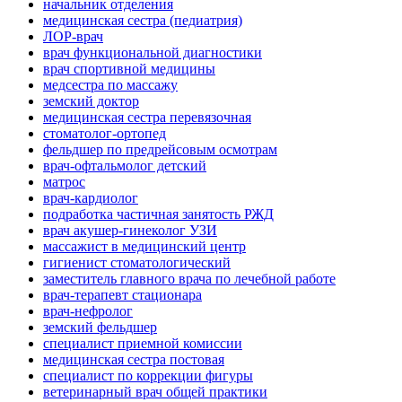
начальник отделения
медицинская сестра (педиатрия)
ЛОР-врач
врач функциональной диагностики
врач спортивной медицины
медсестра по массажу
земский доктор
медицинская сестра перевязочная
стоматолог-ортопед
фельдшер по предрейсовым осмотрам
врач-офтальмолог детский
матрос
врач-кардиолог
подработка частичная занятость РЖД
врач акушер-гинеколог УЗИ
массажист в медицинский центр
гигиенист стоматологический
заместитель главного врача по лечебной работе
врач-терапевт стационара
врач-нефролог
земский фельдшер
специалист приемной комиссии
медицинская сестра постовая
специалист по коррекции фигуры
ветеринарный врач общей практики