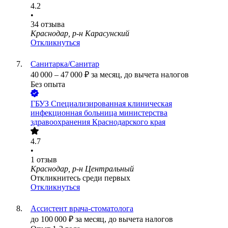
4.2
•
34
отзыва
Краснодар, р-н Карасунский
Откликнуться
Санитарка/Санитар
40 000
–
47 000
₽
за месяц,
до вычета налогов
Без опыта
ГБУЗ Специализированная клиническая
инфекционная больница министерства
здравоохранения Краснодарского края
4.7
•
1
отзыв
Краснодар, р-н Центральный
Откликнитесь среди первых
Откликнуться
Ассистент врача-стоматолога
до
100 000
₽
за месяц,
до вычета налогов