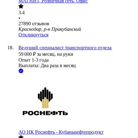
МАГНИТ, Розничная сеть. Офис
3.4
•
27890
отзывов
Краснодар, р-н Прикубанский
Откликнуться
Ведущий специалист транспортного отдела
59 000
₽
за месяц,
на руки
Опыт 1-3 года
Выплаты: Два раза в месяц
АО
НК Роснефть - Кубаньнефтепродукт