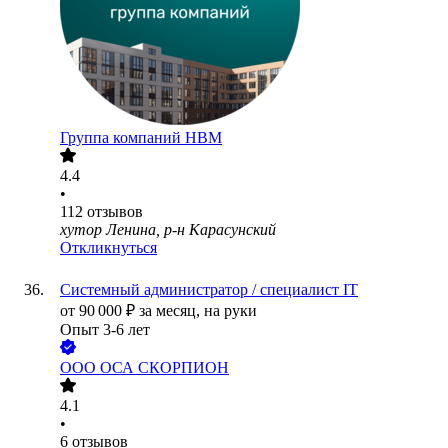
Группа компаний НВМ
4.4
•
112
отзывов
хутор Ленина, р-н Карасунский
Откликнуться
Системный администратор / специалист IT
от
90 000
₽
за месяц,
на руки
Опыт 3-6 лет
ООО
ОСА СКОРПИОН
4.1
•
6
отзывов