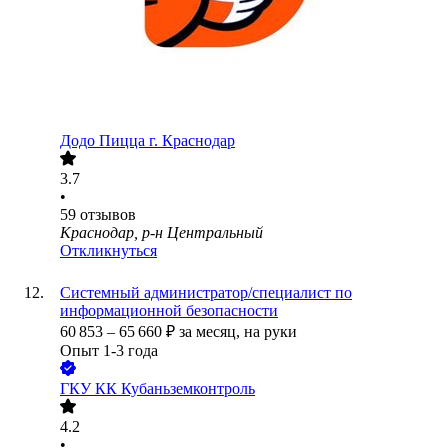
Додо Пицца г. Краснодар
3.7
•
59
отзывов
Краснодар, р-н Центральный
Откликнуться
Системный администратор/специалист по
информационной безопасности
60 853
–
65 660
₽
за месяц,
на руки
Опыт 1-3 года
ГКУ КК Кубаньземконтроль
4.2
•