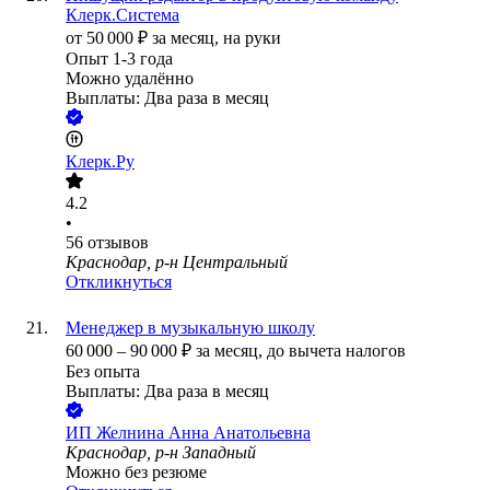
Клерк.Система
от
50 000
₽
за месяц,
на руки
Опыт 1-3 года
Можно удалённо
Выплаты: Два раза в месяц
Клерк.Ру
4.2
•
56
отзывов
Краснодар, р-н Центральный
Откликнуться
Менеджер в музыкальную школу
60 000
–
90 000
₽
за месяц,
до вычета налогов
Без опыта
Выплаты: Два раза в месяц
ИП
Желнина Анна Анатольевна
Краснодар, р-н Западный
Можно без резюме