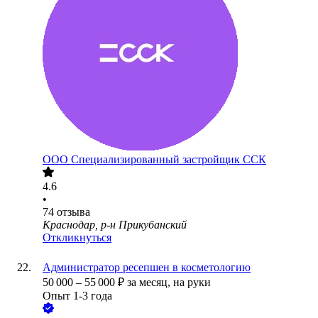
ООО
Специализированный застройщик ССК
4.6
•
74
отзыва
Краснодар, р-н Прикубанский
Откликнуться
Администратор ресепшен в косметологию
50 000
–
55 000
₽
за месяц,
на руки
Опыт 1-3 года