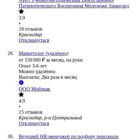
АНО Учебно-Методический Центр Военно-
Патриотического Воспитания Молодежи Авангард
3.9
•
19
отзывов
Краснодар
Откликнуться
Маркетолог (удалённо)
от
150 000
₽
за месяц,
на руки
Опыт 3-6 лет
Можно удалённо
Выплаты: Два раза в месяц
ООО
Мойзнак
4.9
•
15
отзывов
Краснодар, р-н Центральный
Откликнуться
Ведущий HR-менеджер по подбору персонала