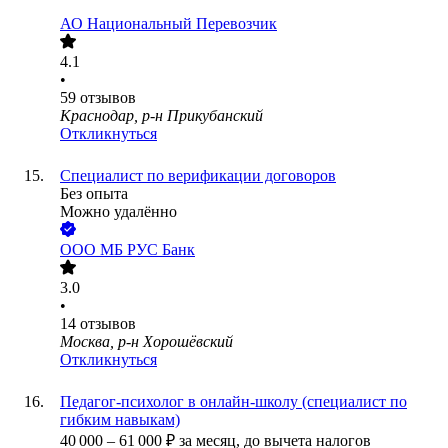
АО
Национальный Перевозчик
4.1
•
59
отзывов
Краснодар, р-н Прикубанский
Откликнуться
Специалист по верификации договоров
Без опыта
Можно удалённо
ООО
МБ РУС Банк
3.0
•
14
отзывов
Москва, р-н Хорошёвский
Откликнуться
Педагог-психолог в онлайн-школу (специалист по
гибким навыкам)
40 000
–
61 000
₽
за месяц,
до вычета налогов