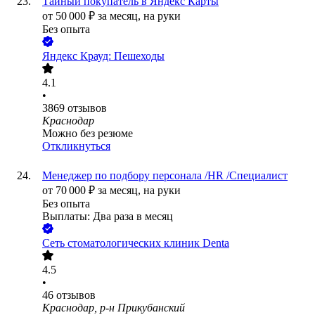
Тайный покупатель в Яндекс Карты
от
50 000
₽
за месяц,
на руки
Без опыта
Яндекс Крауд: Пешеходы
4.1
•
3869
отзывов
Краснодар
Можно без резюме
Откликнуться
Менеджер по подбору персонала /HR /Специалист
от
70 000
₽
за месяц,
на руки
Без опыта
Выплаты: Два раза в месяц
Сеть стоматологических клиник Denta
4.5
•
46
отзывов
Краснодар, р-н Прикубанский