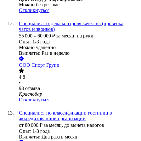
Можно без резюме
Откликнуться
Специалист отдела контроля качества (проверка
чатов и звонков)
55 000
–
60 000
₽
за месяц,
на руки
Опыт 1-3 года
Можно удалённо
Выплаты: Раз в неделю
ООО
Спорт Групп
4.8
•
93
отзыва
Краснодар
Откликнуться
Специалист по классификации гостиниц в
аккредитованной организации
от
80 000
₽
за месяц,
до вычета налогов
Опыт 1-3 года
Выплаты: Два раза в месяц