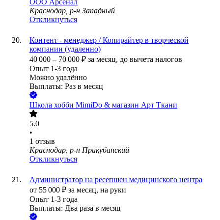
ООО
Арсенал
Краснодар, р-н Западный
Откликнуться
Контент - менеджер / Копирайтер в творческой
компании (удаленно)
40 000
–
70 000
₽
за месяц,
до вычета налогов
Опыт 1-3 года
Можно удалённо
Выплаты: Раз в месяц
Школа хобби MimiDo & магазин Арт Ткани
5.0
•
1
отзыв
Краснодар, р-н Прикубанский
Откликнуться
Администратор на ресепшен медицинского центра
от
55 000
₽
за месяц,
на руки
Опыт 1-3 года
Выплаты: Два раза в месяц