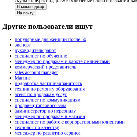
скульптор
Краснодар
5/2
6/1
Ключевые слова в названии ва
В мессенджер
На почту
Другие пользователи ищут
популярные для женщин после 50
эксперт
руководитель работ
специалист по обучению
менеджер по продажам и работе с клиентами
коммерческий представитель
sales account manager
Магнит
подработка частичная занятость
техник по ремонту оборудования
агент по продажам услуг
специалист по коммуникациям
продавец торгового зала
администратор по персоналу
менеджер по продажам в магазин
специалист по работе с корпоративными клиентами
технолог по качеству
менеджер по развитию сервиса