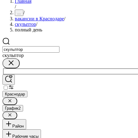
Главная
/
/
...
вакансии в Краснодаре
/
скульптор
/
полный день
скульптор
Краснодар
График
2
Район
Рабочие часы