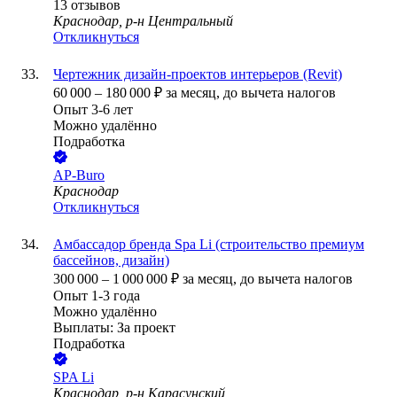
13
отзывов
Краснодар, р-н Центральный
Откликнуться
Чертежник дизайн-проектов интерьеров (Revit)
60 000
–
180 000
₽
за месяц,
до вычета налогов
Опыт 3-6 лет
Можно удалённо
Подработка
AP-Buro
Краснодар
Откликнуться
Амбассадор бренда Spa Li (строительство премиум
бассейнов, дизайн)
300 000
–
1 000 000
₽
за месяц,
до вычета налогов
Опыт 1-3 года
Можно удалённо
Выплаты: За проект
Подработка
SPA Li
Краснодар, р-н Карасунский