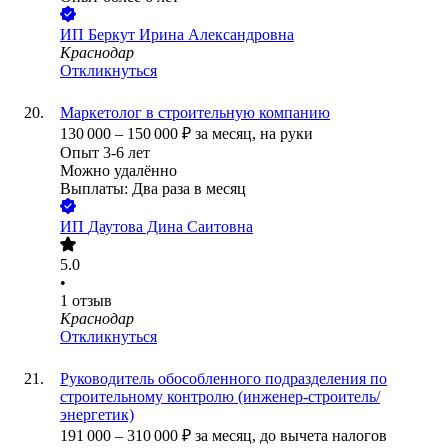
ИП
Беркут Ирина Александровна
Краснодар
Откликнуться
Маркетолог в строительную компанию
130 000
–
150 000
₽
за месяц,
на руки
Опыт 3-6 лет
Можно удалённо
Выплаты: Два раза в месяц
ИП
Даутова Дина Саитовна
5.0
•
1
отзыв
Краснодар
Откликнуться
Руководитель обособленного подразделения по
строительному контролю (инженер-строитель/
энергетик)
191 000
–
310 000
₽
за месяц,
до вычета налогов