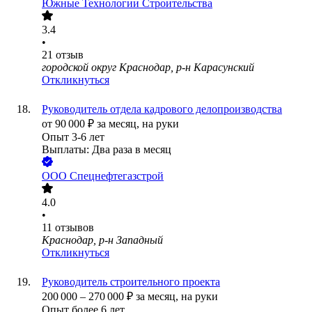
Южные Технологии Строительства
3.4
•
21
отзыв
городской округ Краснодар, р-н Карасунский
Откликнуться
Руководитель отдела кадрового делопроизводства
от
90 000
₽
за месяц,
на руки
Опыт 3-6 лет
Выплаты: Два раза в месяц
ООО
Спецнефтегазстрой
4.0
•
11
отзывов
Краснодар, р-н Западный
Откликнуться
Руководитель строительного проекта
200 000
–
270 000
₽
за месяц,
на руки
Опыт более 6 лет