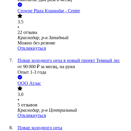
Crowne Plaza Krasnodar - Centre
3.5
•
22
отзыва
Краснодар, р-н Западный
Можно без резюме
Откликнуться
Повар холодного цеха в новый проект Темный лес
от
90 000
₽
за месяц,
на руки
Опыт 1-3 года
ООО
Атлас
3.0
•
5
отзывов
Краснодар, р-н Центральный
Откликнуться
Повар холодного цеха