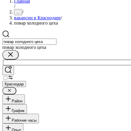
Главная
/
/
...
вакансии в Краснодаре
/
повар холодного цеха
повар холодного цеха
Краснодар
Район
График
Рабочие часы
Опыт