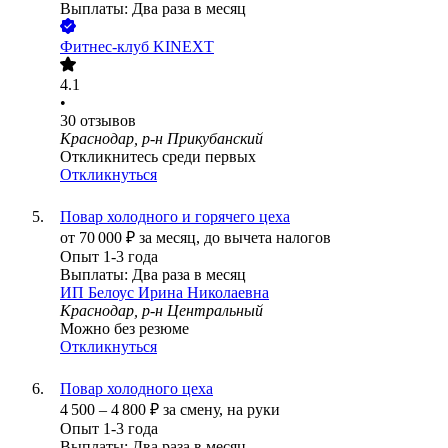
Выплаты: Два раза в месяц
Фитнес-клуб KINEXT
4.1
•
30
отзывов
Краснодар, р-н Прикубанский
Откликнитесь среди первых
Откликнуться
Повар холодного и горячего цеха
от
70 000
₽
за месяц,
до вычета налогов
Опыт 1-3 года
Выплаты: Два раза в месяц
ИП
Белоус Ирина Николаевна
Краснодар, р-н Центральный
Можно без резюме
Откликнуться
Повар холодного цеха
4 500
–
4 800
₽
за смену,
на руки
Опыт 1-3 года
Выплаты: Два раза в месяц