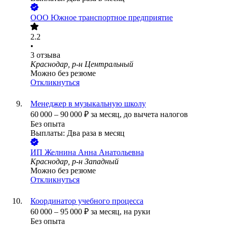
ООО
Южное транспортное предприятие
2.2
•
3
отзыва
Краснодар, р-н Центральный
Можно без резюме
Откликнуться
Менеджер в музыкальную школу
60 000
–
90 000
₽
за месяц,
до вычета налогов
Без опыта
Выплаты: Два раза в месяц
ИП
Желнина Анна Анатольевна
Краснодар, р-н Западный
Можно без резюме
Откликнуться
Координатор учебного процесса
60 000
–
95 000
₽
за месяц,
на руки
Без опыта