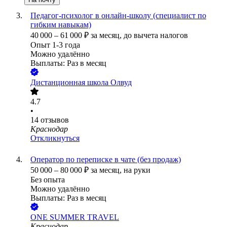
Педагог-психолог в онлайн-школу (специалист по
гибким навыкам)
40 000
–
61 000
₽
за месяц,
до вычета налогов
Опыт 1-3 года
Можно удалённо
Выплаты: Раз в месяц
Дистанционная школа Олвуд
4.7
•
14
отзывов
Краснодар
Откликнуться
Оператор по переписке в чате (без продаж)
50 000
–
80 000
₽
за месяц,
на руки
Без опыта
Можно удалённо
Выплаты: Раз в месяц
ONE SUMMER TRAVEL
Краснодар