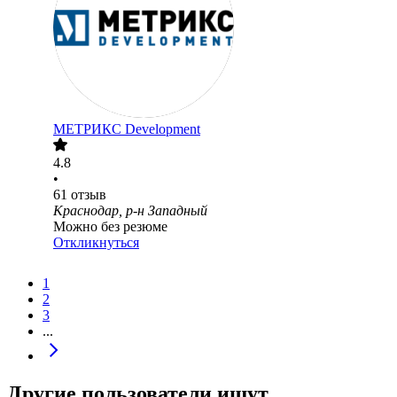
МЕТРИКС Development
4.8
•
61
отзыв
Краснодар, р-н Западный
Можно без резюме
Откликнуться
1
2
3
...
Другие пользователи ищут