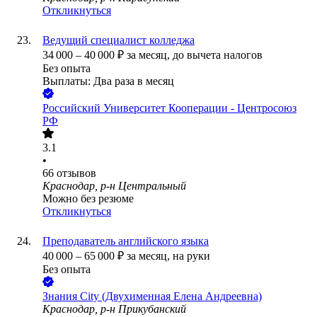
Откликнуться
Ведущий специалист колледжа
34 000
–
40 000
₽
за месяц,
до вычета налогов
Без опыта
Выплаты: Два раза в месяц
Российский Университет Кооперации - Центросоюз
РФ
3.1
•
66
отзывов
Краснодар, р-н Центральный
Можно без резюме
Откликнуться
Преподаватель английского языка
40 000
–
65 000
₽
за месяц,
на руки
Без опыта
Знания City (Двухименная Елена Андреевна)
Краснодар, р-н Прикубанский