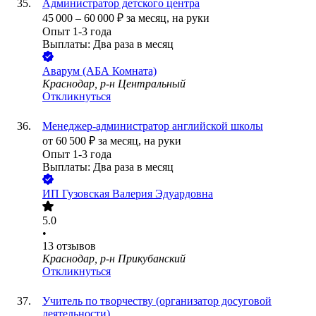
Администратор детского центра
45 000
–
60 000
₽
за месяц,
на руки
Опыт 1-3 года
Выплаты: Два раза в месяц
Аварум (АБА Комната)
Краснодар, р-н Центральный
Откликнуться
Менеджер-администратор английской школы
от
60 500
₽
за месяц,
на руки
Опыт 1-3 года
Выплаты: Два раза в месяц
ИП
Гузовская Валерия Эдуардовна
5.0
•
13
отзывов
Краснодар, р-н Прикубанский
Откликнуться
Учитель по творчеству (организатор досуговой
деятельности)