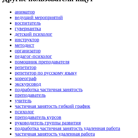
аниматор
ведущий мероприятий
воспитатель
гувернантка
детский психолог
инструктор
методист
организатор
педагог-психолог
помощник преподавателя
репетитор
репетитор по русскому языку
хореограф
экскурсовод
подработка частичная занятость
преподаватель
учитель
частичная занятость гибкий график
психолог
преподаватель курсов
руководитель группы развития
подработка частичная занятость удаленная работа
частичная занятость удаленная работа