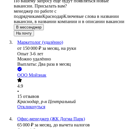
По вашему запросу ещё будут появляться новые
вакансии. Присылать вам?
менеджер по работе с
подрядчиками
Краснодар
Ключевые слова в названии
вакансии, в названии компании и в описании вакансии
В мессенджер
На почту
Маркетолог (удалённо)
от
150 000
₽
за месяц,
на руки
Опыт 3-6 лет
Можно удалённо
Выплаты: Два раза в месяц
ООО
Мойзнак
4.9
•
15
отзывов
Краснодар, р-н Центральный
Откликнуться
Офис-менеджер (ЖК Догма Парк)
65 000
₽
за месяц,
до вычета налогов