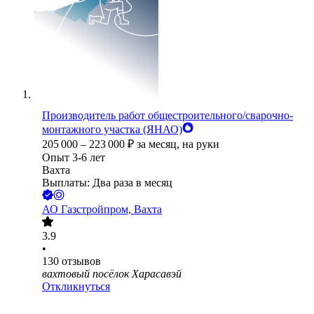
Производитель работ общестроительного/сварочно-
монтажного участка (ЯНАО)
205 000
–
223 000
₽
за месяц,
на руки
Опыт 3-6 лет
Вахта
Выплаты: Два раза в месяц
АО
Газстройпром, Вахта
3.9
•
130
отзывов
вахтовый посёлок Харасавэй
Откликнуться