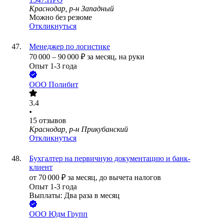
Краснодар, р-н Западный
Можно без резюме
Откликнуться
Менеджер по логистике
70 000
–
90 000
₽
за месяц,
на руки
Опыт 1-3 года
ООО
Полибит
3.4
•
15
отзывов
Краснодар, р-н Прикубанский
Откликнуться
Бухгалтер на первичную документацию и банк-
клиент
от
70 000
₽
за месяц,
до вычета налогов
Опыт 1-3 года
Выплаты: Два раза в месяц
ООО
Юдм Групп