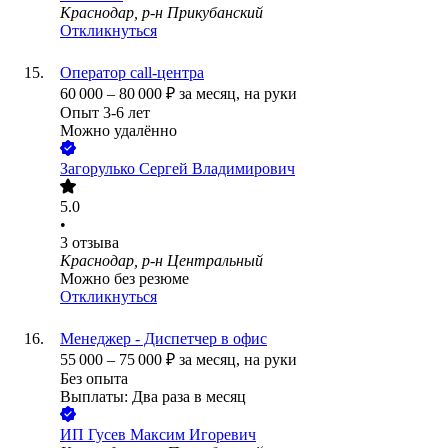
Краснодар, р-н Прикубанский
Откликнуться
Оператор call-центра
60 000
–
80 000
₽
за месяц,
на руки
Опыт 3-6 лет
Можно удалённо
Загорулько Сергей Владимирович
5.0
•
3
отзыва
Краснодар, р-н Центральный
Можно без резюме
Откликнуться
Менеджер - Диспетчер в офис
55 000
–
75 000
₽
за месяц,
на руки
Без опыта
Выплаты: Два раза в месяц
ИП
Гусев Максим Игоревич