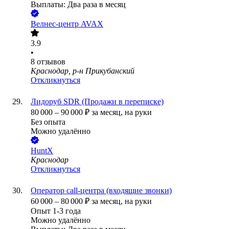
Выплаты: Два раза в месяц
Велнес-центр AVAX
3.9
•
8
отзывов
Краснодар, р-н Прикубанский
Откликнуться
Лидоруб SDR (Продажи в переписке)
80 000
–
90 000
₽
за месяц,
на руки
Без опыта
Можно удалённо
HuntX
Краснодар
Откликнуться
Оператор сall-центра (входящие звонки)
60 000
–
80 000
₽
за месяц,
на руки
Опыт 1-3 года
Можно удалённо