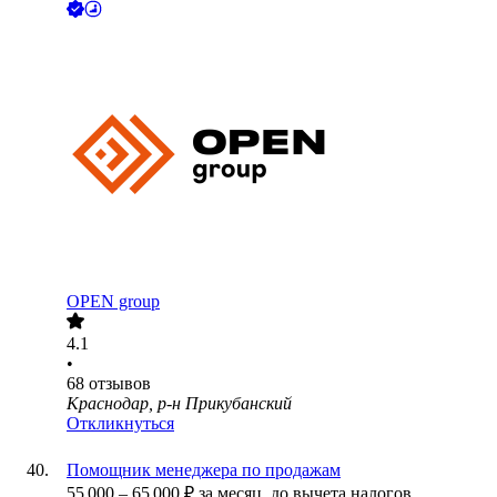
OPEN group
4.1
•
68
отзывов
Краснодар, р-н Прикубанский
Откликнуться
Помощник менеджера по продажам
55 000
–
65 000
₽
за месяц,
до вычета налогов