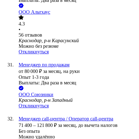
Выплаты: Два раза в месяц
ООО
Альтхаус
4.3
•
56
отзывов
Краснодар, р-н Карасунский
Можно без резюме
Откликнуться
Менеджер по продажам
от
80 000
₽
за месяц,
на руки
Опыт 1-3 года
Выплаты: Два раза в месяц
ООО
Союзники
Краснодар, р-н Западный
Откликнуться
Менеджер call-центра / Оператор call-центра
71 400
–
121 800
₽
за месяц,
до вычета налогов
Без опыта
Можно удалённо