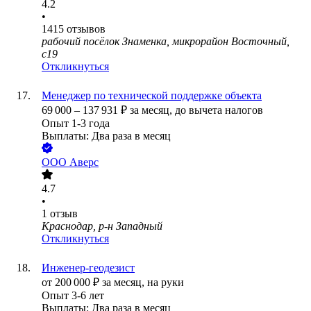
4.2
•
1415
отзывов
рабочий посёлок Знаменка, микрорайон Восточный,
с19
Откликнуться
Менеджер по технической поддержке объекта
69 000
–
137 931
₽
за месяц,
до вычета налогов
Опыт 1-3 года
Выплаты: Два раза в месяц
ООО
Аверс
4.7
•
1
отзыв
Краснодар, р-н Западный
Откликнуться
Инженер-геодезист
от
200 000
₽
за месяц,
на руки
Опыт 3-6 лет
Выплаты: Два раза в месяц