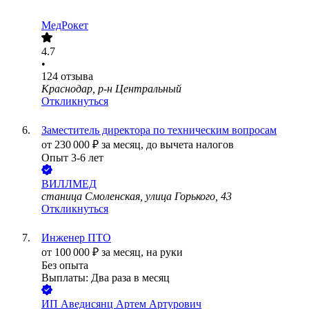
МедРокет
4.7
•
124
отзыва
Краснодар, р-н Центральный
Откликнуться
Заместитель директора по техническим вопросам
от
230 000
₽
за месяц,
до вычета налогов
Опыт 3-6 лет
ВИЛЛМЕД
станица Смоленская, улица Горького, 43
Откликнуться
Инженер ПТО
от
100 000
₽
за месяц,
на руки
Без опыта
Выплаты: Два раза в месяц
ИП
Аведисянц Артем Артурович