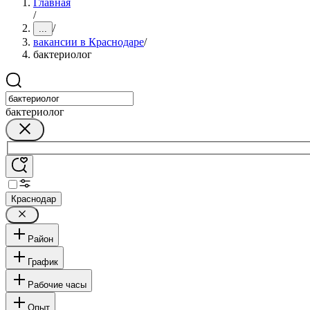
Главная
/
/
...
вакансии в Краснодаре
/
бактериолог
бактериолог
Краснодар
Район
График
Рабочие часы
Опыт