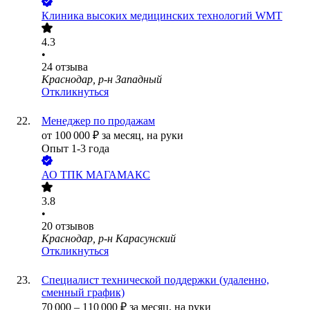
Клиника высоких медицинских технологий WMT
4.3
•
24
отзыва
Краснодар, р-н Западный
Откликнуться
Менеджер по продажам
от
100 000
₽
за месяц,
на руки
Опыт 1-3 года
АО
ТПК МАГАМАКС
3.8
•
20
отзывов
Краснодар, р-н Карасунский
Откликнуться
Специалист технической поддержки (удаленно,
сменный график)
70 000
–
110 000
₽
за месяц,
на руки