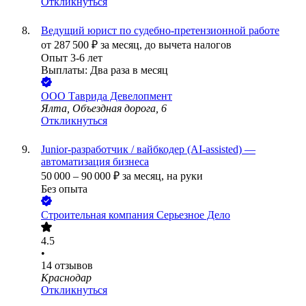
Откликнуться
Ведущий юрист по судебно-претензионной работе
от
287 500
₽
за месяц,
до вычета налогов
Опыт 3-6 лет
Выплаты: Два раза в месяц
ООО
Таврида Девелопмент
Ялта, Объездная дорога, 6
Откликнуться
Junior-разработчик / вайбкодер (AI-assisted) —
автоматизация бизнеса
50 000
–
90 000
₽
за месяц,
на руки
Без опыта
Строительная компания Серьезное Дело
4.5
•
14
отзывов
Краснодар
Откликнуться