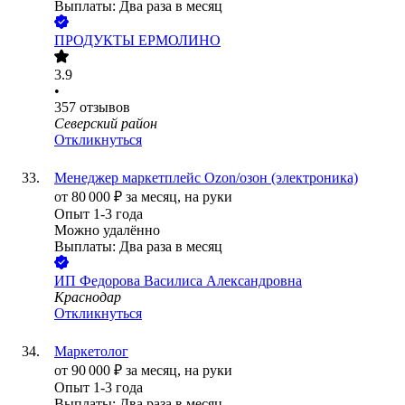
Выплаты: Два раза в месяц
ПРОДУКТЫ ЕРМОЛИНО
3.9
•
357
отзывов
Северский район
Откликнуться
Менеджер маркетплейс Ozon/озон (электроника)
от
80 000
₽
за месяц,
на руки
Опыт 1-3 года
Можно удалённо
Выплаты: Два раза в месяц
ИП
Федорова Василиса Александровна
Краснодар
Откликнуться
Маркетолог
от
90 000
₽
за месяц,
на руки
Опыт 1-3 года
Выплаты: Два раза в месяц