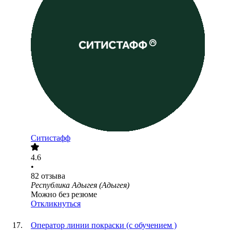
Ситистафф
4.6
•
82
отзыва
Республика Адыгея (Адыгея)
Можно без резюме
Откликнуться
Оператор линии покраски (с обучением )