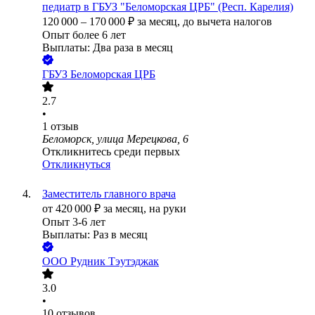
педиатр в ГБУЗ "Беломорская ЦРБ" (Респ. Карелия)
120 000
–
170 000
₽
за месяц,
до вычета налогов
Опыт более 6 лет
Выплаты: Два раза в месяц
ГБУЗ Беломорская ЦРБ
2.7
•
1
отзыв
Беломорск, улица Мерецкова, 6
Откликнитесь среди первых
Откликнуться
Заместитель главного врача
от
420 000
₽
за месяц,
на руки
Опыт 3-6 лет
Выплаты: Раз в месяц
ООО
Рудник Тэутэджак
3.0
•
10
отзывов