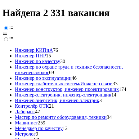
Найдена 2 331 вакансия
Инженер КИПиА
76
Инженер ПНР
15
Инженер по качеству
30
Инженер по охране труда и технике безопасности,
инженер-эколог
69
Инженер по эксплуатации
46
Инженер слаботочных систем/Инженер связи
33
Инженер-конструктор, инженер-проектировщик
174
Инженер-электроник, инженер-электронщик
14
Инженер-энергетик, инженер-электрик
31
Контролёр ОТК
21
Лаборант
47
Мастер по ремонту оборудования, техники
34
Машинист
259
Менеджер по качеству
12
Метролог
9