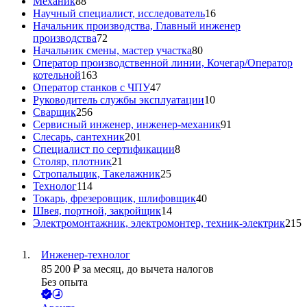
Механик
88
Научный специалист, исследователь
16
Начальник производства, Главный инженер
производства
72
Начальник смены, мастер участка
80
Оператор производственной линии, Кочегар/Оператор
котельной
163
Оператор станков с ЧПУ
47
Руководитель службы эксплуатации
10
Сварщик
256
Сервисный инженер, инженер-механик
91
Слесарь, сантехник
201
Специалист по сертификации
8
Столяр, плотник
21
Стропальщик, Такелажник
25
Технолог
114
Токарь, фрезеровщик, шлифовщик
40
Швея, портной, закройщик
14
Электромонтажник, электромонтер, техник-электрик
215
Инженер-технолог
85 200
₽
за месяц,
до вычета налогов
Без опыта