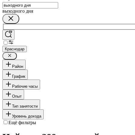
выходного дня
Краснодар
Район
График
Рабочие часы
Опыт
Тип занятости
Уровень дохода
Ещё фильтры