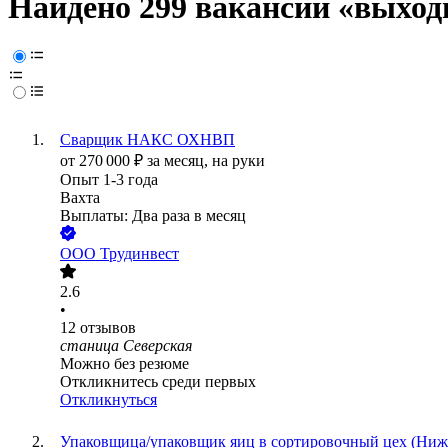
Найдено 299 вакансий
«выходн
Сварщик НАКС ОХНВП
от
270 000
₽
за месяц,
на руки
Опыт 1-3 года
Вахта
Выплаты: Два раза в месяц
ООО
Трудинвест
2.6
•
12
отзывов
станица Северская
Можно без резюме
Откликнитесь среди первых
Откликнуться
Упаковщица/упаковщик яиц в сортировочный цех (Ниже