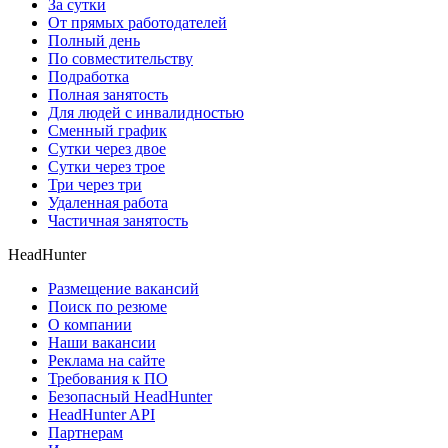
За сутки
От прямых работодателей
Полный день
По совместительству
Подработка
Полная занятость
Для людей с инвалидностью
Сменный график
Сутки через двое
Сутки через трое
Три через три
Удаленная работа
Частичная занятость
HeadHunter
Размещение вакансий
Поиск по резюме
О компании
Наши вакансии
Реклама на сайте
Требования к ПО
Безопасный HeadHunter
HeadHunter API
Партнерам