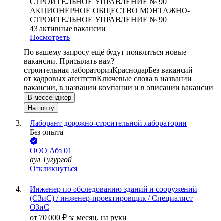
АКЦИОНЕРНОЕ ОБЩЕСТВО МОНТАЖНО-
СТРОИТЕЛЬНОЕ УПРАВЛЕНИЕ № 90
43
активные вакансии
Посмотреть
По вашему запросу ещё будут появляться новые
вакансии. Присылать вам?
строительная лаборатория
Краснодар
Без вакансий
от кадровых агентств
Ключевые слова в названии
вакансии, в названии компании и в описании вакансии
В мессенджер
На почту
Лаборант дорожно-строительной лаборатории
Без опыта
ООО
Абз 01
аул Тугургой
Откликнуться
Инженер по обследованию зданий и сооружений
(ОЗиС) / инженер-проектировщик / Специалист
ОЗиС
от
70 000
₽
за месяц,
на руки