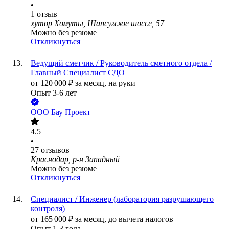
•
1
отзыв
хутор Хомуты, Шапсугское шоссе, 57
Можно без резюме
Откликнуться
Ведущий сметчик / Руководитель сметного отдела /
Главный Специалист СДО
от
120 000
₽
за месяц,
на руки
Опыт 3-6 лет
ООО
Бау Проект
4.5
•
27
отзывов
Краснодар, р-н Западный
Можно без резюме
Откликнуться
Специалист / Инженер (лаборатория разрушающего
контроля)
от
165 000
₽
за месяц,
до вычета налогов
Опыт 1-3 года