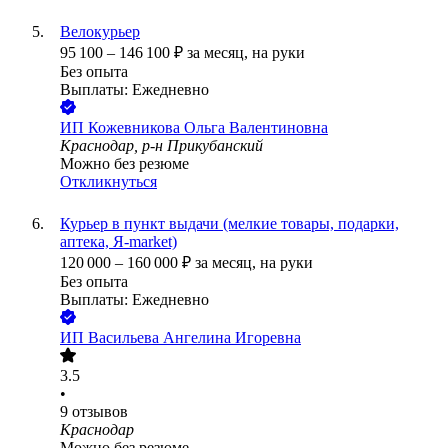
Велокурьер
95 100
–
146 100
₽
за месяц,
на руки
Без опыта
Выплаты: Ежедневно
ИП
Кожевникова Ольга Валентиновна
Краснодар, р-н Прикубанский
Можно без резюме
Откликнуться
Курьер в пункт выдачи (мелкие товары, подарки,
аптека, Я-market)
120 000
–
160 000
₽
за месяц,
на руки
Без опыта
Выплаты: Ежедневно
ИП
Васильева Ангелина Игоревна
3.5
•
9
отзывов
Краснодар
Можно без резюме