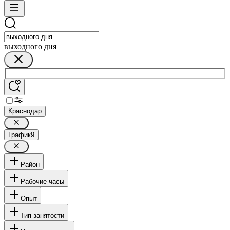
выходного дня
Краснодар
График
9
Район
Рабочие часы
Опыт
Тип занятости