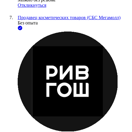
Откликнуться
Продавец косметических товаров (СБС Мегамолл)
Без опыта