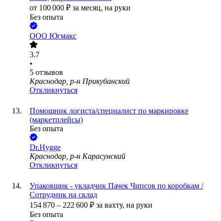
от
100 000
₽
за месяц,
на руки
Без опыта
ООО
Югмакс
3.7
•
5
отзывов
Краснодар, р-н Прикубанский
Откликнуться
Помощник логиста/специалист по маркировке
(маркетплейсы)
Без опыта
Dr.Hygge
Краснодар, р-н Карасунский
Откликнуться
Упаковщик - укладчик Пачек Чипсов по коробкам /
Сотрудник на склад
154 870
–
222 600
₽
за вахту,
на руки
Без опыта