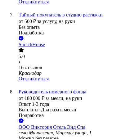
Откликнуться
Тайный покупатель в студию растяжки
от
500
₽
за услугу,
на руки
Без опыта
Подработка
StretchHouse
5.0
•
16
отзывов
Краснодар
Откликнуться
Руководитель номерного фонда
от
180 000
₽
за месяц,
на руки
Опыт 1-3 года
Выплаты: Два раза в месяц
Подработка
ООО
Виктория Отель Энд Спа
село Манаскент, Морская улица, 1
Можно без резюме