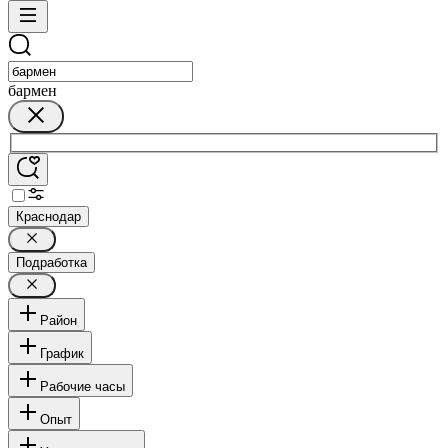
бармен
Краснодар
Подработка
Район
График
Рабочие часы
Опыт