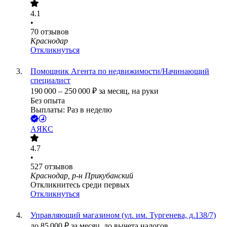
4.1
•
70
отзывов
Краснодар
Откликнуться
Помощник Агента по недвижимости/Начинающий
специалист
190 000
–
250 000
₽
за месяц,
на руки
Без опыта
Выплаты: Раз в неделю
АЯКС
4.7
•
527
отзывов
Краснодар, р-н Прикубанский
Откликнитесь среди первых
Откликнуться
Управляющий магазином (ул. им. Тургенева, д.138/7)
до
85 000
₽
за месяц,
до вычета налогов