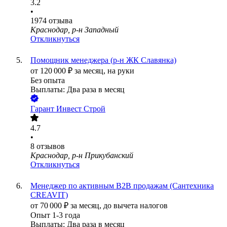
3.2
•
1974
отзыва
Краснодар, р-н Западный
Откликнуться
Помощник менеджера (р-н ЖК Славянка)
от
120 000
₽
за месяц,
на руки
Без опыта
Выплаты: Два раза в месяц
Гарант Инвест Строй
4.7
•
8
отзывов
Краснодар, р-н Прикубанский
Откликнуться
Менеджер по активным B2B продажам (Сантехника
CREAVIT)
от
70 000
₽
за месяц,
до вычета налогов
Опыт 1-3 года
Выплаты: Два раза в месяц