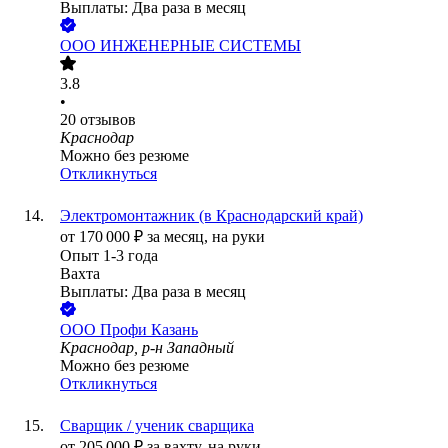
Выплаты: Два раза в месяц
ООО
ИНЖЕНЕРНЫЕ СИСТЕМЫ
3.8
•
20
отзывов
Краснодар
Можно без резюме
Откликнуться
Электромонтажник (в Краснодарский край)
от
170 000
₽
за месяц,
на руки
Опыт 1-3 года
Вахта
Выплаты: Два раза в месяц
ООО
Профи Казань
Краснодар, р-н Западный
Можно без резюме
Откликнуться
Сварщик / ученик сварщика
от
205 000
₽
за вахту,
на руки