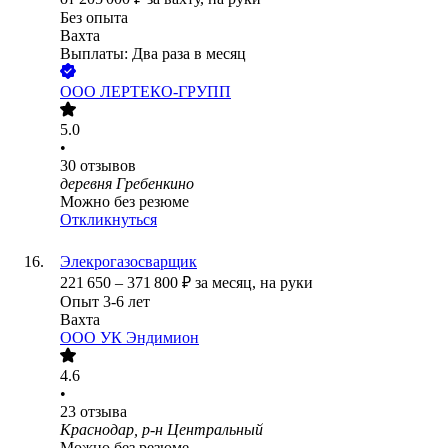
Без опыта
Вахта
Выплаты: Два раза в месяц
ООО
ЛЕРТЕКО-ГРУПП
5.0
•
30
отзывов
деревня Гребенкино
Можно без резюме
Откликнуться
Элекрогазосварщик
221 650
–
371 800
₽
за месяц,
на руки
Опыт 3-6 лет
Вахта
ООО
УК Эндимион
4.6
•
23
отзыва
Краснодар, р-н Центральный
Можно без резюме