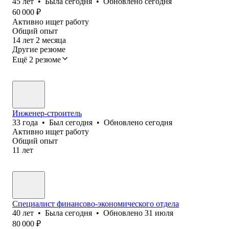
45
лет
•
Была
сегодня
•
Обновлено
сегодня
60 000
₽
Активно ищет работу
Общий опыт
14
лет
2
месяца
Другие резюме
Ещё 2 резюме
Инженер-строитель
33
года
•
Был
сегодня
•
Обновлено
сегодня
Активно ищет работу
Общий опыт
11
лет
Специалист финансово-экономического отдела
40
лет
•
Была
сегодня
•
Обновлено
31 июля
80 000
₽