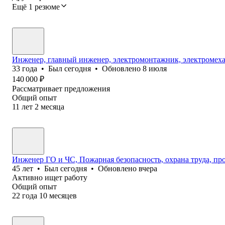
Ещё 1 резюме
Инженер, главный инженер, электромонтажник, электромеха
33
года
•
Был
сегодня
•
Обновлено
8 июля
140 000
₽
Рассматривает предложения
Общий опыт
11
лет
2
месяца
Инженер ГО и ЧС, Пожарная безопасность, охрана труда, про
45
лет
•
Был
сегодня
•
Обновлено
вчера
Активно ищет работу
Общий опыт
22
года
10
месяцев