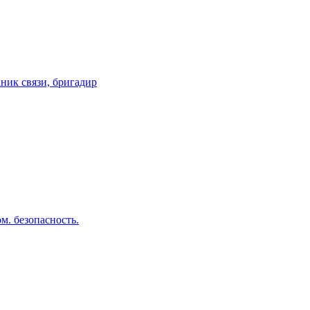
ник связи, бригадир
м. безопасность.