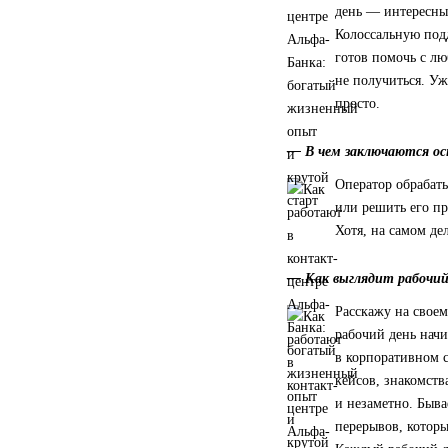
день — интересные
Колоссальную под
готов помочь с лю
не получиться. Уж
просто.
— В чем заключаются ос
Оператор обрабаты
или решить его пр
Хотя, на самом де
— Как выглядит рабочий
Расскажу на своем
рабочий день начи
в корпоративном с
кейсов, знакомств
и незаметно. Быва
перерывов, которы