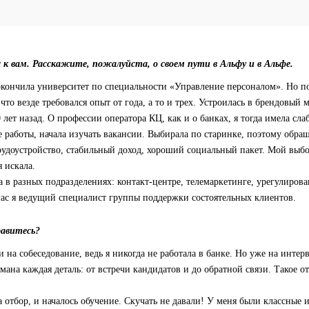
 к вам. Расскажите, пожалуйста, о своем пути в Альфу и в Альфе.
окончила университет по специальности «Управление персоналом». Но п
что везде требовался опыт от года, а то и трех. Устроилась в брендовый 
 лет назад. О профессии оператора КЦ, как и о банках, я тогда имела сла
е работы, начала изучать вакансии. Выбирала по старинке, поэтому обр
рудоустройство, стабильный доход, хороший социальный пакет. Мой выб
я искала.
а в разных подразделениях: контакт-центре, телемаркетинге, урегулиров
час я ведущий специалист группы поддержки состоятельных клиентов.
равитесь?
 на собеседование, ведь я никогда не работала в банке. Но уже на интерв
мана каждая деталь: от встречи кандидатов и до обратной связи. Такое 
отбор, и началось обучение. Скучать не давали! У меня были классные 