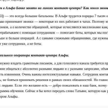
ек в Альфа-Банке занято на линиях контакт-центра? Как много звон
Ц) — это всегда большие батальоны. В Альфе трудится порядка 7 тысяч 
лько принимают звонки — некоторые из них работают в чатах. Поэтому 
вонков, а о количестве обращений, которые исчисляются миллионами каж
 отрабатываем с помощью сотрудников — помогают боты, которых мы пос
льше и больше операций. А с самыми сложными обращениями, где нужн
т уже сотрудники, а не боты.
ального оператора контакт-центра Альфы.
 нужно владеть грамотным письмом, а для голосового канала требуется пр
ение общаться с абсолютно разными людьми и с разными запросами, объяс
ть извинения. Очень важны интеллектуальные навыки. Сотрудник конта
, не бояться принимать решения в рамках своих обязанностей. Но главно
с людьми. Если это желание есть — добро пожаловать в наш банк, всему
грамма обучения. Сейчас я бы хотел передать слово Татьяне, которую как
ором Альфы.