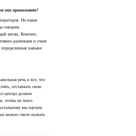
ков они принимают?
операторов. Но наши
мы говорим
дый месяц. Конечно,
тоянно развиваем и учим
ы определенные навыки
авильная речь и все, что
нять, отстаивать свою
кт-центра должен
е, чтобы он хотел
 остальному мы научим.
 раз можно смело назвать