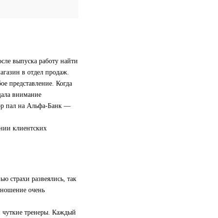
осле выпуска работу найти
магазин в отдел продаж.
бое представление. Когда
ащала внимание
ор пал на Альфа-Банк —
ании клиентских
ью страхи развеялись, так
отношение очень
и чуткие тренеры. Каждый