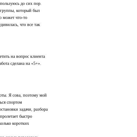
пользуюсь до сих пор.
 группы, который был
о может что-то
дивилась, что все так
етить на вопрос клиента
абота сделана на «5+».
оты. Я сова, поэтому мой
ться спортом
остановки задачи, разбора
 пролетает быстро
колько коротких