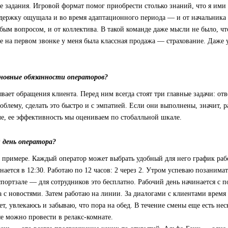
 задания. Игровой формат помог приобрести столько знаний, что я ими 
держку ощущала и во время адаптационного периода — и от начальника
бым вопросом, и от коллектива. В такой команде даже мысли не было, чт
е на первом звонке у меня была классная продажа — страхование. Даже у
новные обязанности операторов?
вает обращения клиента. Перед ним всегда стоят три главные задачи: отв
облему, сделать это быстро и с эмпатией. Если они выполнены, значит, р
ле, ее эффективность мы оцениваем по стобалльной шкале.
 день оператора?
 примере. Каждый оператор может выбрать удобный для него график раб
нается в 12:30. Работаю по 12 часов: 2 через 2. Утром успеваю позанима
портзале — для сотрудников это бесплатно. Рабочий день начинается с п
а с новостями. Затем работаю на линии. За диалогами с клиентами время
ет, увлекаюсь и забываю, что пора на обед. В течение смены еще есть нес
е можно провести в релакс-комнате.