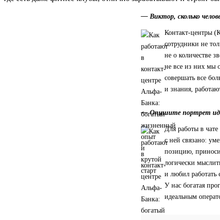
— Виктор, сколько челов
Контакт-центры (К
сотрудники не то
не о количестве з
не все из них мы
совершать все бо
и знания, работаю
— Опишите портрет иде
Для работы в чате
с ней связано: ум
позицию, приноси
логически мыслить
и любил работать 
У нас богатая про
идеальным операт