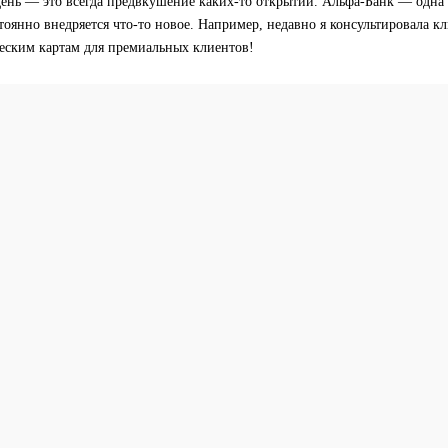
ень — это всегда предвкушение каких-то открытий. Альфа-Банк — одна
тоянно внедряется что-то новое. Например, недавно я консультировала к
еским картам для премиальных клиентов!