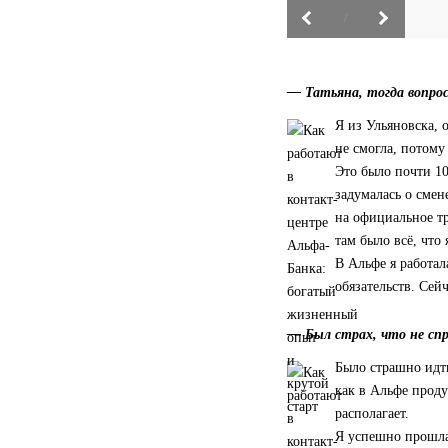
/
— Татьяна, тогда вопрос
Я из Ульяновска, 
не смогла, потому 
Это было почти 10
задумалась о смен
на официальное т
там было всё, что 
В Альфе я работал
обязательств. Сей
— Был страх, что не сп
Было страшно идти
как в Альфе проду
располагает.
Я успешно прошла 