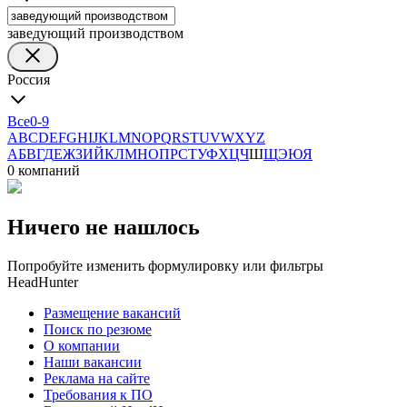
заведующий производством
Россия
Все
0-9
A
B
C
D
E
F
G
H
I
J
K
L
M
N
O
P
Q
R
S
T
U
V
W
X
Y
Z
А
Б
В
Г
Д
Е
Ж
З
И
Й
К
Л
М
Н
О
П
Р
С
Т
У
Ф
Х
Ц
Ч
Ш
Щ
Э
Ю
Я
0 компаний
Ничего не нашлось
Попробуйте изменить формулировку или фильтры
HeadHunter
Размещение вакансий
Поиск по резюме
О компании
Наши вакансии
Реклама на сайте
Требования к ПО