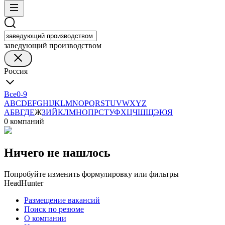
заведующий производством
Россия
Все
0-9
A
B
C
D
E
F
G
H
I
J
K
L
M
N
O
P
Q
R
S
T
U
V
W
X
Y
Z
А
Б
В
Г
Д
Е
Ж
З
И
Й
К
Л
М
Н
О
П
Р
С
Т
У
Ф
Х
Ц
Ч
Ш
Щ
Э
Ю
Я
0 компаний
Ничего не нашлось
Попробуйте изменить формулировку или фильтры
HeadHunter
Размещение вакансий
Поиск по резюме
О компании