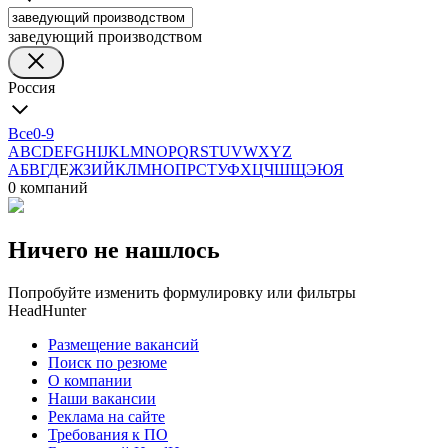
заведующий производством
Россия
Все
0-9
A
B
C
D
E
F
G
H
I
J
K
L
M
N
O
P
Q
R
S
T
U
V
W
X
Y
Z
А
Б
В
Г
Д
Е
Ж
З
И
Й
К
Л
М
Н
О
П
Р
С
Т
У
Ф
Х
Ц
Ч
Ш
Щ
Э
Ю
Я
0 компаний
Ничего не нашлось
Попробуйте изменить формулировку или фильтры
HeadHunter
Размещение вакансий
Поиск по резюме
О компании
Наши вакансии
Реклама на сайте
Требования к ПО