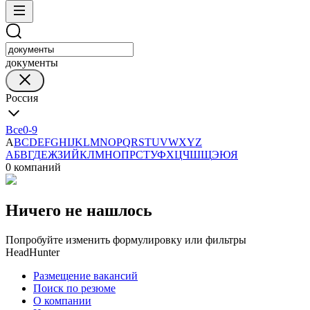
документы
Россия
Все
0-9
A
B
C
D
E
F
G
H
I
J
K
L
M
N
O
P
Q
R
S
T
U
V
W
X
Y
Z
А
Б
В
Г
Д
Е
Ж
З
И
Й
К
Л
М
Н
О
П
Р
С
Т
У
Ф
Х
Ц
Ч
Ш
Щ
Э
Ю
Я
0 компаний
Ничего не нашлось
Попробуйте изменить формулировку или фильтры
HeadHunter
Размещение вакансий
Поиск по резюме
О компании