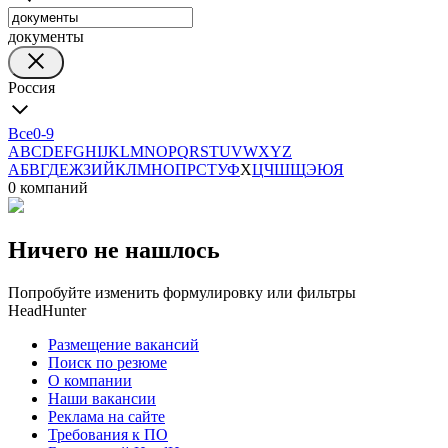
документы
Россия
Все
0-9
A
B
C
D
E
F
G
H
I
J
K
L
M
N
O
P
Q
R
S
T
U
V
W
X
Y
Z
А
Б
В
Г
Д
Е
Ж
З
И
Й
К
Л
М
Н
О
П
Р
С
Т
У
Ф
Х
Ц
Ч
Ш
Щ
Э
Ю
Я
0 компаний
Ничего не нашлось
Попробуйте изменить формулировку или фильтры
HeadHunter
Размещение вакансий
Поиск по резюме
О компании
Наши вакансии
Реклама на сайте
Требования к ПО