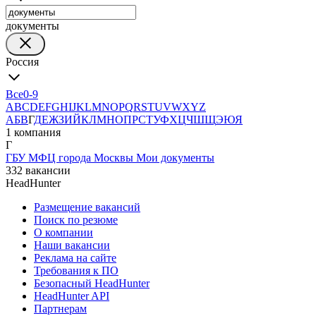
документы
Россия
Все
0-9
A
B
C
D
E
F
G
H
I
J
K
L
M
N
O
P
Q
R
S
T
U
V
W
X
Y
Z
А
Б
В
Г
Д
Е
Ж
З
И
Й
К
Л
М
Н
О
П
Р
С
Т
У
Ф
Х
Ц
Ч
Ш
Щ
Э
Ю
Я
1 компания
Г
ГБУ МФЦ города Москвы Мои документы
332 вакансии
HeadHunter
Размещение вакансий
Поиск по резюме
О компании
Наши вакансии
Реклама на сайте
Требования к ПО
Безопасный HeadHunter
HeadHunter API
Партнерам