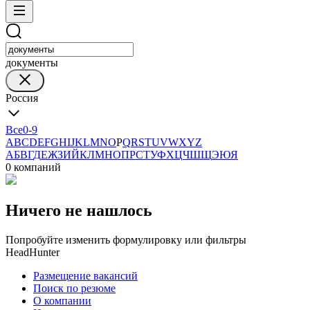
документы
Россия
Все
0-9
A
B
C
D
E
F
G
H
I
J
K
L
M
N
O
P
Q
R
S
T
U
V
W
X
Y
Z
А
Б
В
Г
Д
Е
Ж
З
И
Й
К
Л
М
Н
О
П
Р
С
Т
У
Ф
Х
Ц
Ч
Ш
Щ
Э
Ю
Я
0 компаний
Ничего не нашлось
Попробуйте изменить формулировку или фильтры
HeadHunter
Размещение вакансий
Поиск по резюме
О компании