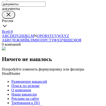
документы
Россия
Все
0-9
A
B
C
D
E
F
G
H
I
J
K
L
M
N
O
P
Q
R
S
T
U
V
W
X
Y
Z
А
Б
В
Г
Д
Е
Ж
З
И
Й
К
Л
М
Н
О
П
Р
С
Т
У
Ф
Х
Ц
Ч
Ш
Щ
Э
Ю
Я
0 компаний
Ничего не нашлось
Попробуйте изменить формулировку или фильтры
HeadHunter
Размещение вакансий
Поиск по резюме
О компании
Наши вакансии
Реклама на сайте
Требования к ПО