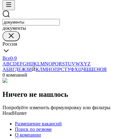
документы
Россия
Все
0-9
A
B
C
D
E
F
G
H
I
J
K
L
M
N
O
P
Q
R
S
T
U
V
W
X
Y
Z
А
Б
В
Г
Д
Е
Ж
З
И
Й
К
Л
М
Н
О
П
Р
С
Т
У
Ф
Х
Ц
Ч
Ш
Щ
Э
Ю
Я
0 компаний
Ничего не нашлось
Попробуйте изменить формулировку или фильтры
HeadHunter
Размещение вакансий
Поиск по резюме
О компании